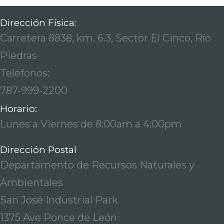
Dirección Física:
Carretera 8838, km. 6.3, Sector El Cinco, Río
Piedras
Teléfonos:
787-999-2200
Horario:
Lunes a Viernes de 8:00am a 4:00pm
Dirección Postal
Departamento de Recursos Naturales y
Ambientales
San José Industrial Park
1375 Ave Ponce de León