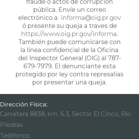
fraude o actos de corrupción
pública. Envíe un correo
electrónico a
informa@oig.pr.gov
ó presente su queja a traves de
https://www.oig.pr.gov/informa
.
También puede comunicarse con
la línea confidencial de la Oficina
del Inspector General (OIG) al 787-
679-7979. El denunciante esta
protegido por ley contra represalias
por presentar una queja.
Dirección Física:
Carretera 8838, km. 6.3, Sector El Cinco, Río
Piedras
Teléfonos: