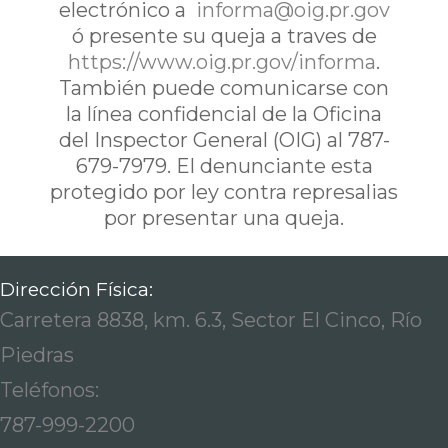
electrónico a
informa@oig.pr.gov
ó presente su queja a traves de
https://www.oig.pr.gov/informa
.
También puede comunicarse con
la línea confidencial de la Oficina
del Inspector General (OIG) al 787-
679-7979. El denunciante esta
protegido por ley contra represalias
por presentar una queja.
Dirección Física:
Carretera 8838, km. 6.3, Sector El Cinco, Río
Piedras
Teléfonos:
787-999-2200