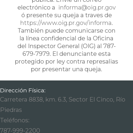
electrónico a
informa@oig.pr.gov
ó presente su queja a traves de
https://www.oig.pr.gov/informa
.
También puede comunicarse con
la línea confidencial de la Oficina
del Inspector General (OIG) al 787-
679-7979. El denunciante esta
protegido por ley contra represalias
por presentar una queja.
Dirección Física:
Carretera 8838, km. 6.3, Sector El Cinco, Río
Piedras
Teléfonos:
787-999-2200