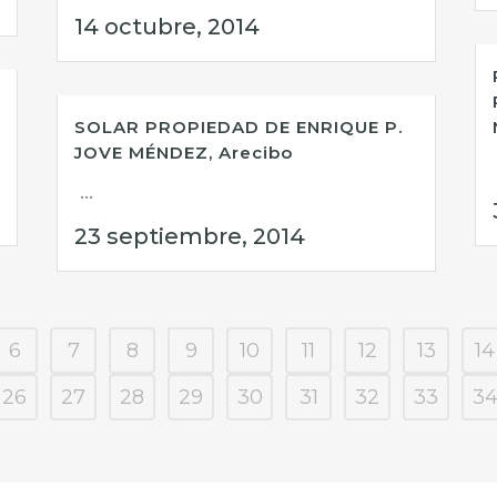
14 octubre, 2014
SOLAR PROPIEDAD DE ENRIQUE P.
JOVE MÉNDEZ, Arecibo
...
23 septiembre, 2014
6
7
8
9
10
11
12
13
14
26
27
28
29
30
31
32
33
3