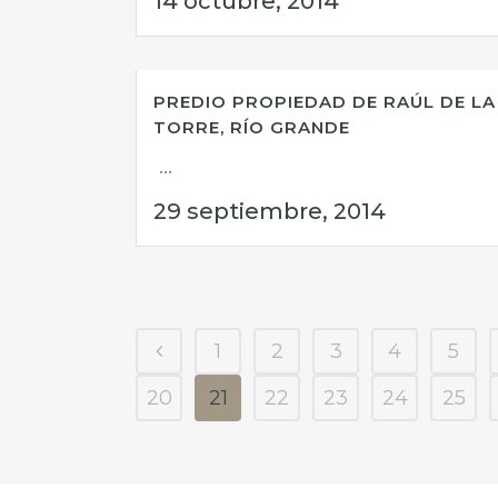
14 octubre, 2014
PREDIO PROPIEDAD DE RAÚL DE LA
TORRE, RÍO GRANDE
...
29 septiembre, 2014
1
2
3
4
5
20
21
22
23
24
25