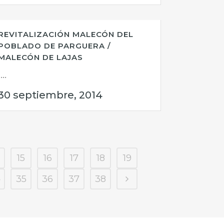
REVITALIZACIÓN MALECÓN DEL
POBLADO DE PARGUERA /
MALECÓN DE LAJAS
...
30 septiembre, 2014
15
16
17
18
19
4
35
36
37
38