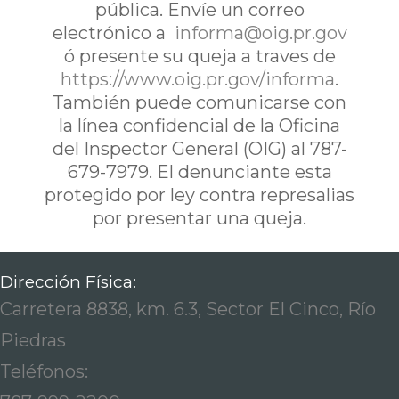
pública. Envíe un correo
electrónico a
informa@oig.pr.gov
ó presente su queja a traves de
https://www.oig.pr.gov/informa
.
También puede comunicarse con
la línea confidencial de la Oficina
del Inspector General (OIG) al 787-
679-7979. El denunciante esta
protegido por ley contra represalias
por presentar una queja.
Dirección Física:
Carretera 8838, km. 6.3, Sector El Cinco, Río
Piedras
Teléfonos: