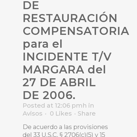
DE
RESTAURACIÓN
COMPENSATORIA
para el
INCIDENTE T/V
MARGARA del
27 DE ABRIL
DE 2006.
Posted at 12:06 pmh
in
Avisos
0
Likes
Share
De acuerdo a las provisiones
del 33 U.S.C. § 2706(c)(5) y 15