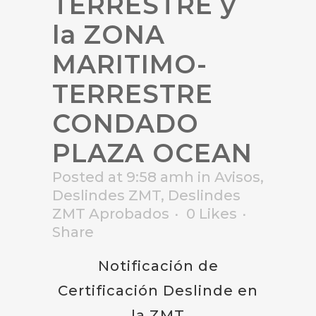
TERRESTRE y
la ZONA
MARITIMO-
TERRESTRE
CONDADO
PLAZA OCEAN
Posted at 9:58 amh
in
Avisos
,
Deslindes ZMT
,
Deslindes
ZMT Aprobados
0
Likes
Share
Notificación de
Certificación Deslinde en
la ZMT