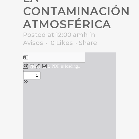
CONTAMINACIÓN
ATMOSFÉRICA
Posted at 12:00 amh
in
Avisos
0
Likes
Share