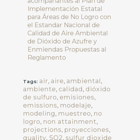
acompañantes al Plan de
Implementación Estatal
para Áreas de No Logro con
el Estandar Nacional de
Calidad de Aire Ambiental
de Dióxido de Azufre y
Enmiendas Propuestas al
Reglamento
air
,
aire
,
ambiental
,
Tags:
ambiente
,
calidad
,
dióxido
de sulfuro
,
emisiones
,
emissions
,
modelaje
,
modeling
,
muestreo
,
no
logro
,
non attainment
,
projections
,
proyecciones
,
quality
,
SO2
,
sulfur dioxide