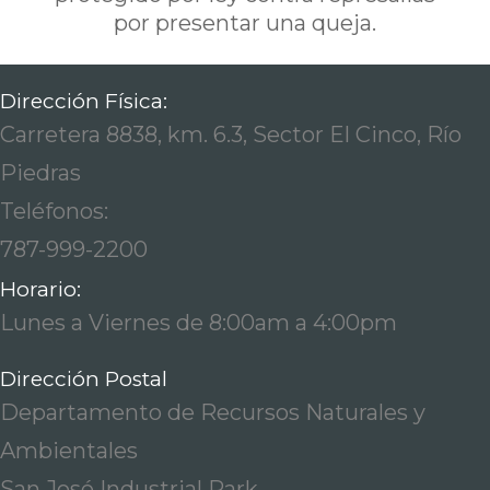
por presentar una queja.
Dirección Física:
Carretera 8838, km. 6.3, Sector El Cinco, Río
Piedras
Teléfonos:
787-999-2200
Horario:
Lunes a Viernes de 8:00am a 4:00pm
Dirección Postal
Departamento de Recursos Naturales y
Ambientales
San José Industrial Park