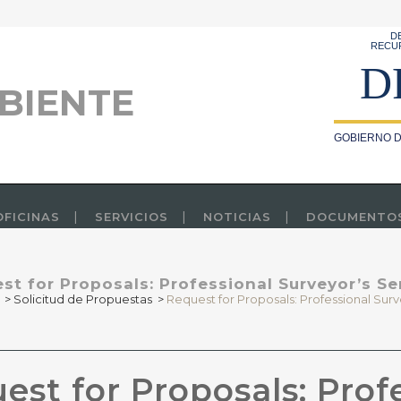
D
RECU
D
BIENTE
GOBIERNO D
OFICINAS
SERVICIOS
NOTICIAS
DOCUMENTO
st for Proposals: Professional Surveyor’s Se
>
Solicitud de Propuestas
>
Request for Proposals: Professional Surv
st for Proposals: Prof