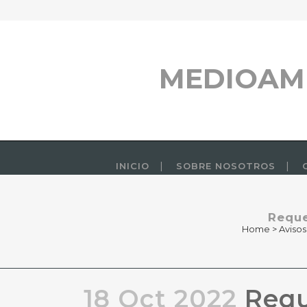
MEDIOAM
INICIO
SOBRE NOSOTROS
Reque
Home
>
Avisos
18 Oct 2022
Reque