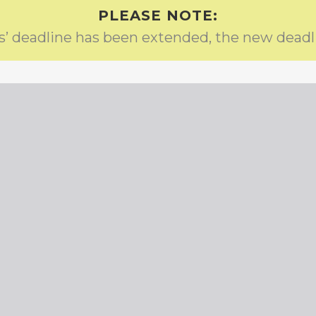
PLEASE NOTE:
s’ deadline has been extended, the new deadl