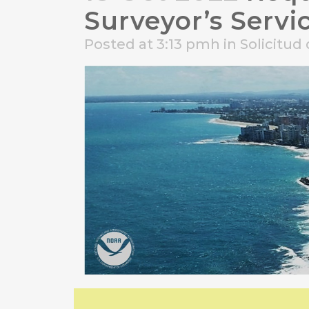
Surveyor’s Servi
Posted at 3:13 pmh
in
Solicitud