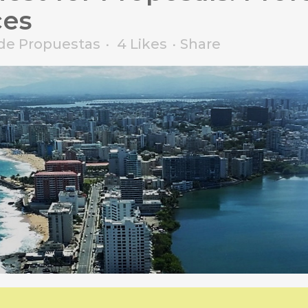
ces
 de Propuestas
4
Likes
Share