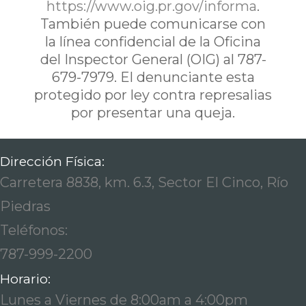
https://www.oig.pr.gov/informa
.
También puede comunicarse con
la línea confidencial de la Oficina
del Inspector General (OIG) al 787-
679-7979. El denunciante esta
protegido por ley contra represalias
por presentar una queja.
Dirección Física:
Carretera 8838, km. 6.3, Sector El Cinco, Río
Piedras
Teléfonos:
787-999-2200
Horario:
Lunes a Viernes de 8:00am a 4:00pm