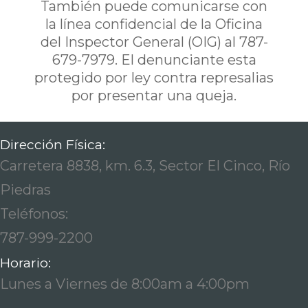
También puede comunicarse con
la línea confidencial de la Oficina
del Inspector General (OIG) al 787-
679-7979. El denunciante esta
protegido por ley contra represalias
por presentar una queja.
Dirección Física:
Carretera 8838, km. 6.3, Sector El Cinco, Río
Piedras
Teléfonos:
787-999-2200
Horario:
Lunes a Viernes de 8:00am a 4:00pm