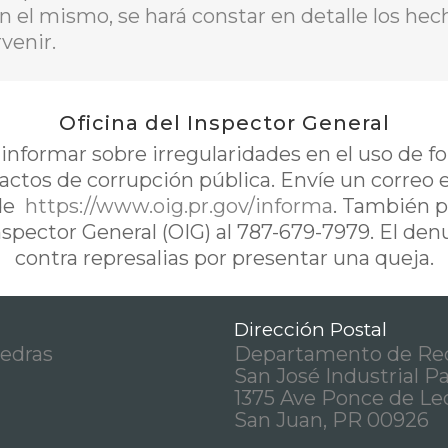
En el mismo, se hará constar en detalle los he
venir.
Oficina del Inspector General
nformar sobre irregularidades en el uso de 
 actos de corrupción pública. Envíe un correo 
de
https://www.oig.pr.gov/informa
. También p
Inspector General (OIG) al 787-679-7979. El de
contra represalias por presentar una queja.
Dirección Postal
iedras
Departamento de Rec
San José Industrial P
1375 Ave Ponce de Le
San Juan, PR 00926