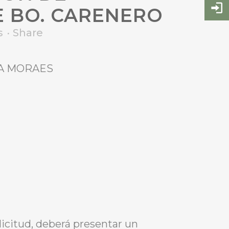
E BO. CARENERO
s
Share
IYA MORAES
icitud, deberá presentar un