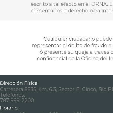
escrito a tal efecto en el DRNA. 
comentarios o derecho para inter
Cualquier ciudadano puede i
representar el delito de fraude o
ó presente su queja a traves 
confidencial de la Oficina del 
Dirección Física:
Carretera 8838, km. 6.3, Sector El Cinco, Río P
Teléfonos:
787-999-2200
Horario: