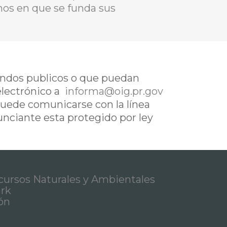
chos en que se funda sus
fondos publicos o que puedan
electrónico a
informa@oig.pr.gov
uede comunicarse con la línea
nunciante esta protegido por ley
ursos Naturales y Ambientales
ark
ón