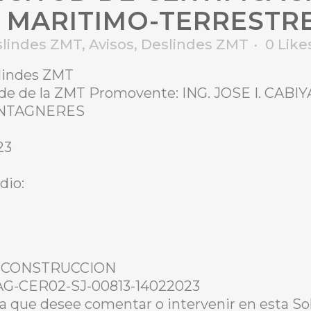
 MARITIMO-TERRESTR
slindes ZMT
,
Avisos
,
Deslindes ZMT
0
Like
slindes ZMT
inde de la ZMT Promovente: ING. JOSE I. CAB
ONTAGNERES
23
dio:
: RECONSTRUCCION
-AG-CER02-SJ-00813-14022023
a que desee comentar o intervenir en esta Sol