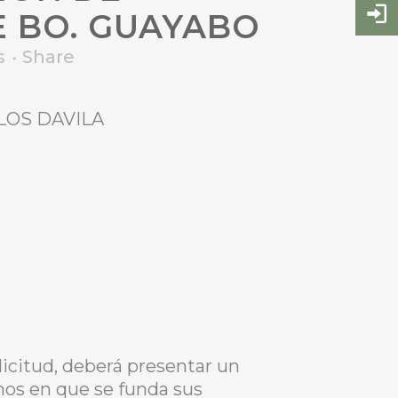
E BO. GUAYABO
s
Share
RLOS DAVILA
icitud, deberá presentar un
chos en que se funda sus