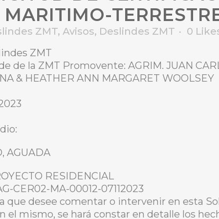
 MARITIMO-TERRESTR
slindes ZMT
,
Avisos
,
Deslindes ZMT
0
Like
slindes ZMT
linde de la ZMT Promovente: AGRIM. JUAN CA
ANA & HEATHER ANN MARGARET WOOLSEY
 2023
dio:
BO, AGUADA
: PROYECTO RESIDENCIAL
-AG-CER02-MA-00012-07112023
a que desee comentar o intervenir en esta Sol
En el mismo, se hará constar en detalle los he