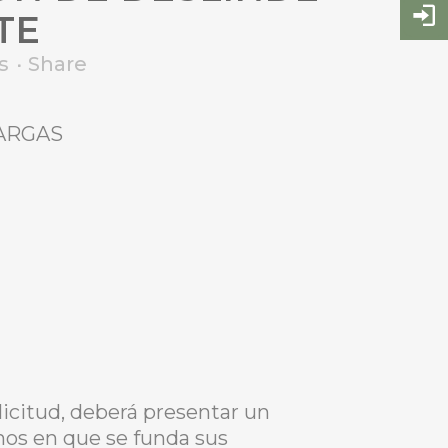
TE
s
Share
VARGAS
icitud, deberá presentar un
chos en que se funda sus