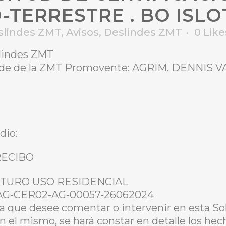
TERRESTRE . BO ISLO
slindes ZMT
,
Avisos
,
Deslindes ZMT
0
Like
slindes ZMT
linde de la ZMT Promovente: AGRIM. DENNIS 
dio:
ARECIBO
: FUTURO USO RESIDENCIAL
O-AG-CER02-AG-00057-26062024
a que desee comentar o intervenir en esta Sol
En el mismo, se hará constar en detalle los he