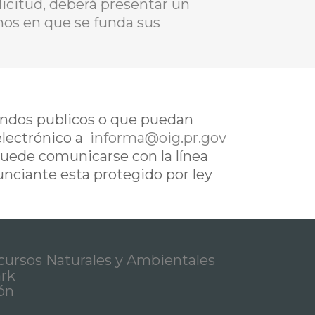
icitud, deberá presentar un
chos en que se funda sus
fondos publicos o que puedan
electrónico a
informa@oig.pr.gov
uede comunicarse con la línea
nunciante esta protegido por ley
ursos Naturales y Ambientales
ark
ón