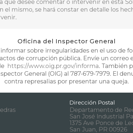
a que desee comentar o intervenir en esta Sol
En el mismo, se hará constar en detalle los he
venir.
Oficina del Inspector General
nformar sobre irregularidades en el uso de 
 actos de corrupción pública. Envíe un correo 
de
https://www.oig.pr.gov/informa
. También p
Inspector General (OIG) al 787-679-7979. El de
contra represalias por presentar una queja.
Dirección Postal
iedras
Departamento de Rec
San José Industrial P
1375 Ave Ponce de Le
San Juan, PR 00926