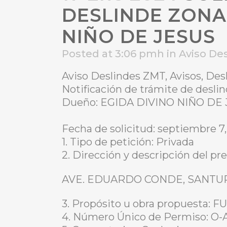
DESLINDE ZONA
NIÑO DE JESUS
Posted at 3:06 pmh
in
Aviso De
Aviso Deslindes ZMT, Avisos, De
Notificación de trámite de desl
Dueño: EGIDA DIVINO NIÑO DE
Fecha de solicitud: septiembre 7
1. Tipo de petición: Privada
2. Dirección y descripción del pre
AVE. EDUARDO CONDE, SANTU
3. Propósito u obra propuest
4. Número Único de Permiso: 