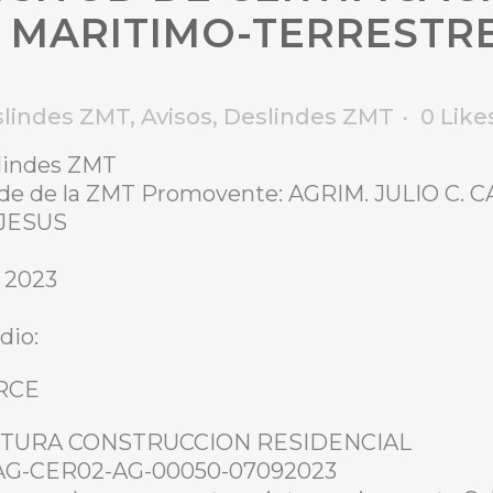
 MARITIMO-TERRESTRE
slindes ZMT
,
Avisos
,
Deslindes ZMT
0
Like
slindes ZMT
inde de la ZMT Promovente: AGRIM. JULIO C. 
 JESUS
, 2023
dio:
RCE
a: FUTURA CONSTRUCCION RESIDENCIAL
O-AG-CER02-AG-00050-07092023