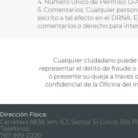
4. Número Único de Permiso: O
5. Comentarios: Cualquier person
escrito a tal efecto en el DRNA. 
comentarios o derecho para inter
Cualquier ciudadano puede i
representar el delito de fraude o
ó presente su queja a traves 
confidencial de la Oficina del 
Dirección Física:
Carretera 8838, km. 6.3, Sector El Cinco, Río P
Teléfonos:
787-999-2200