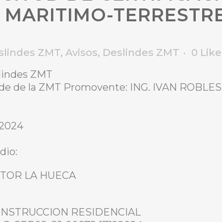
 MARITIMO-TERRESTRE
slindes ZMT
,
Avisos
,
Deslindes ZMT
0
Like
slindes ZMT
linde de la ZMT Promovente: ING. IVAN ROBL
 2024
dio:
ECTOR LA HUECA
: CONSTRUCCION RESIDENCIAL