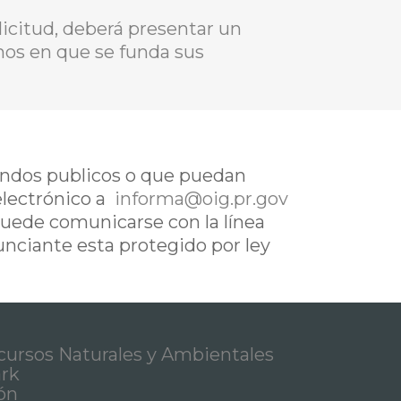
icitud, deberá presentar un
chos en que se funda sus
fondos publicos o que puedan
electrónico a
informa@oig.pr.gov
uede comunicarse con la línea
nunciante esta protegido por ley
ursos Naturales y Ambientales
ark
ón