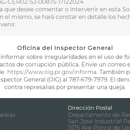
-AG-CER02-SJ-00875-17122024
a que desee comentar o intervenir en esta Sol
En el mismo, se hará constar en detalle los he
venir.
Oficina del Inspector General
nformar sobre irregularidades en el uso de 
 actos de corrupción pública. Envíe un correo 
de
https://www.oig.pr.gov/informa
. También p
Inspector General (OIG) al 787-679-7979. El de
contra represalias por presentar una queja.
Dirección Postal
iedras
Departamento de Rec
San José Industrial P
1375 Ave Ponce de Le