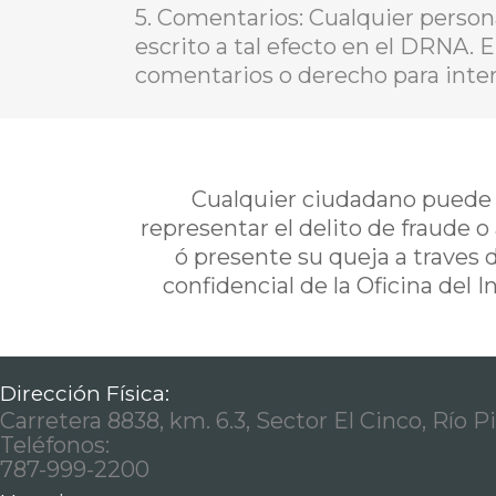
5. Comentarios: Cualquier person
escrito a tal efecto en el DRNA. 
comentarios o derecho para inter
Cualquier ciudadano puede i
representar el delito de fraude o
ó presente su queja a traves 
confidencial de la Oficina del 
Dirección Física:
Carretera 8838, km. 6.3, Sector El Cinco, Río P
Teléfonos:
787-999-2200