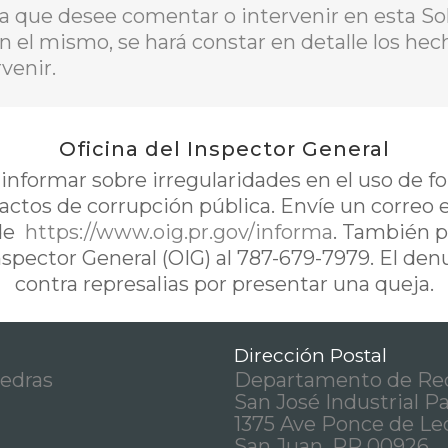
a que desee comentar o intervenir en esta Sol
En el mismo, se hará constar en detalle los he
venir.
Oficina del Inspector General
nformar sobre irregularidades en el uso de 
 actos de corrupción pública. Envíe un correo 
de
https://www.oig.pr.gov/informa
. También p
Inspector General (OIG) al 787-679-7979. El de
contra represalias por presentar una queja.
Dirección Postal
iedras
Departamento de Rec
San José Industrial P
1375 Ave Ponce de Le
San Juan, PR 00926