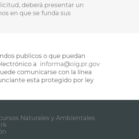
icitud, deberá presentar un
chos en que se funda sus
fondos publicos o que puedan
electrónico a
informa@oig.pr.gov
uede comunicarse con la línea
nunciante esta protegido por ley
ursos Naturales y Ambientales
ark
ón