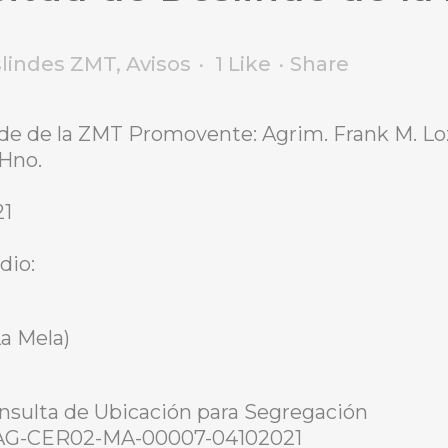
slindes ZMT
,
Avisos
1
Like
Share
nde de la ZMT Promovente: Agrim. Frank M. Lo
 Hno.
21
dio:
La Mela)
onsulta de Ubicación para Segregación
-AG-CER02-MA-00007-04102021