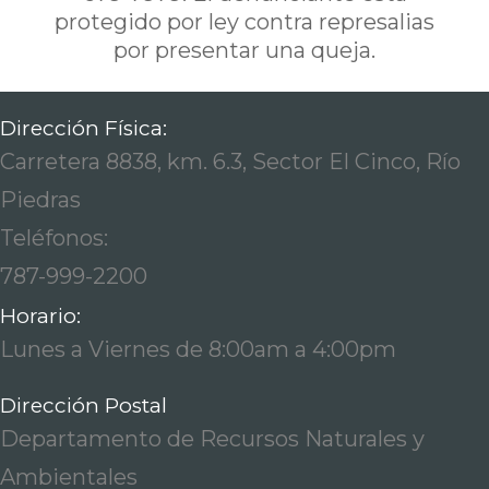
protegido por ley contra represalias
por presentar una queja.
Dirección Física:
Carretera 8838, km. 6.3, Sector El Cinco, Río
Piedras
Teléfonos:
787-999-2200
Horario:
Lunes a Viernes de 8:00am a 4:00pm
Dirección Postal
Departamento de Recursos Naturales y
Ambientales