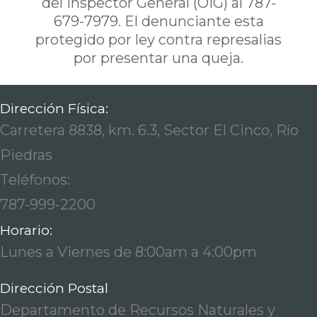
del Inspector General (OIG) al 787-
679-7979. El denunciante esta
protegido por ley contra represalias
por presentar una queja.
Dirección Física:
Carretera 8838, km. 6.3, Sector El Cinco, Río
Piedras
Teléfonos:
787-999-2200
Horario:
Lunes a Viernes de 8:00am a 4:00pm
Dirección Postal
Departamento de Recursos Naturales y