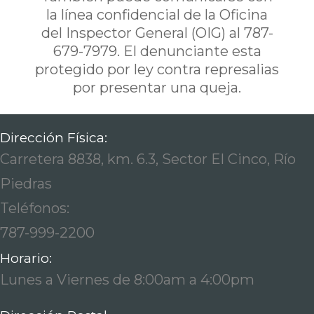
la línea confidencial de la Oficina
del Inspector General (OIG) al 787-
679-7979. El denunciante esta
protegido por ley contra represalias
por presentar una queja.
Dirección Física:
Carretera 8838, km. 6.3, Sector El Cinco, Río
Piedras
Teléfonos:
787-999-2200
Horario:
Lunes a Viernes de 8:00am a 4:00pm