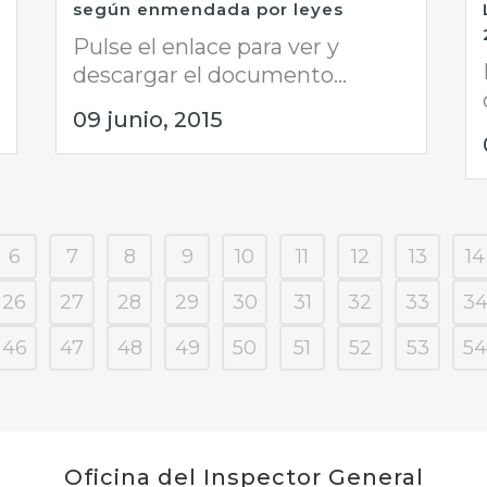
según enmendada por leyes
Pulse el enlace para ver y
descargar el documento...
09 junio, 2015
6
7
8
9
10
11
12
13
14
26
27
28
29
30
31
32
33
3
46
47
48
49
50
51
52
53
54
Oficina del Inspector General