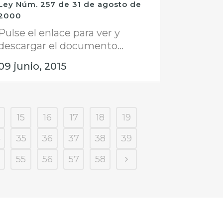
Ley Núm. 257 de 31 de agosto de
2000
Pulse el enlace para ver y
descargar el documento...
09 junio, 2015
15
16
17
18
19
4
35
36
37
38
39
55
56
57
58