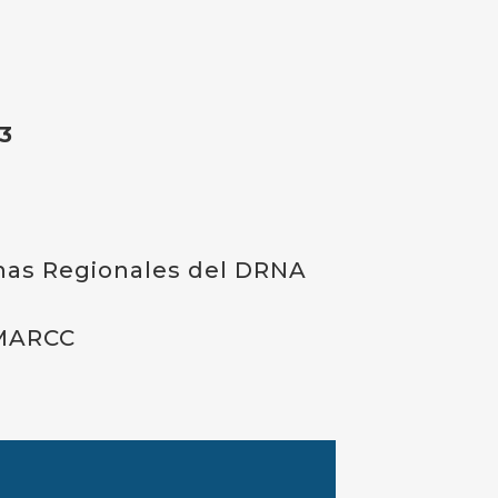
3
inas Regionales del DRNA
-MARCC