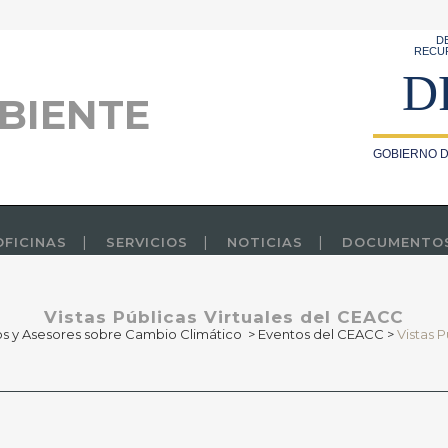
D
RECU
D
BIENTE
GOBIERNO D
OFICINAS
SERVICIOS
NOTICIAS
DOCUMENTO
Vistas Públicas Virtuales del CEACC
s y Asesores sobre Cambio Climático
>
Eventos del CEACC
>
Vistas 