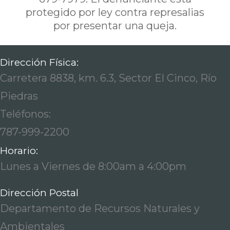
protegido por ley contra represalias
por presentar una queja.
Dirección Física:
Carretera 8838, km. 6.3, Sector El Cinco, Río
Piedras
Teléfonos:
787-999-2200
Horario:
Lunes a Viernes de 8:00am a 4:00pm
Dirección Postal
Departamento de Recursos Naturales y
Ambientales