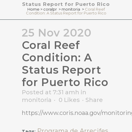
Status Report for Puerto Rico
Home
>
coralpr
>
monitoria
>
Coral Reef
Condition: A Status Report for Puerto Rico
25 Nov 2020
Coral Reef
Condition: A
Status Report
for Puerto Rico
Posted at 7:31 amh
in
monitoria
0
Likes
Share
https://www.coris.noaa.gov/monitori
Programa de Arrecifes
Tags: