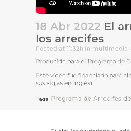
18 Abr 2022
El ar
los arrecifes
Posted at 11:32h
in
multimedia
Producido para el
Programa de Co
Este vídeo fue financiado parcia
sus siglas en inglés).
Programa de Arrecifes de
Tags: