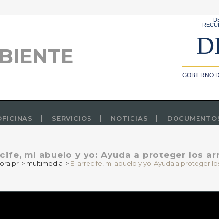
D
RECU
D
BIENTE
GOBIERNO D
OFICINAS
SERVICIOS
NOTICIAS
DOCUMENTO
ecife, mi abuelo y yo: Ayuda a proteger los ar
oralpr
>
multimedia
>
El arrecife, mi abuelo y yo: Ayuda a proteger lo