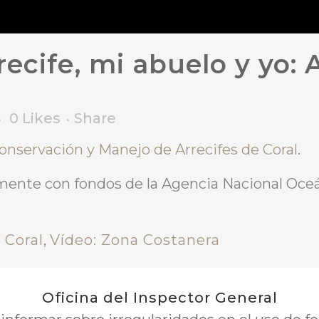
recife, mi abuelo y yo:
0
Likes
Share
nservación y Manejo de Arrecifes de Coral
.
lmente con fondos de la Agencia Nacional Oce
 Coral
,
Vídeo: Zona Costanera
Oficina del Inspector General