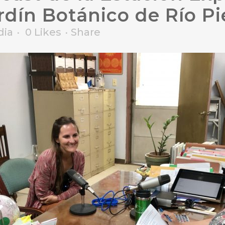
ardín Botánico de Río P
dia
0
Likes
Share