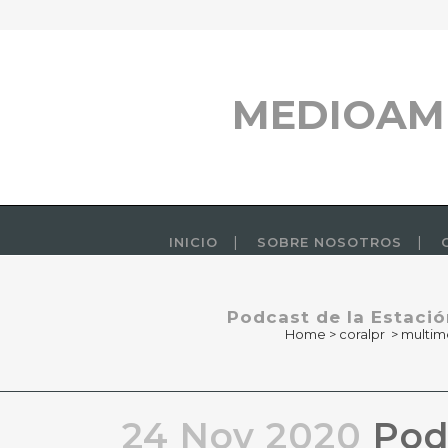
MEDIOAM
INICIO
SOBRE NOSOTROS
Podcast de la Estació
Home
>
coralpr
>
multim
24 Nov 2020
Podc