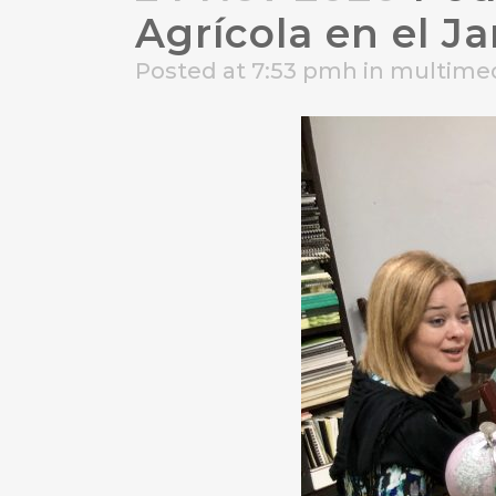
Agrícola en el J
Posted at 7:53 pmh
in
multime