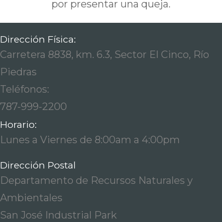
por presentar una queja.
Dirección Física:
Carretera 8838, km. 6.3, Sector El Cinco, Río
Piedras
Teléfonos:
787-999-2200
Horario:
Lunes a Viernes de 8:00am a 4:00pm
Dirección Postal
Departamento de Recursos Naturales y
Ambientales
San José Industrial Park