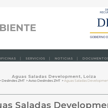
D
RECU
D
BIENTE
GOBIERNO D
OFICINAS
SERVICIOS
NOTICIAS
DOCUMENTO
Aguas Saladas Development, Loiza
>
Deslindes ZMT
>
Aviso Deslindes ZMT
>
Aguas Saladas Development
as Saladas Developmen