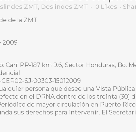
eslindes ZMT
,
Deslindes ZMT
0
Likes
Sha
nde de la ZMT
e 2009
o: Carr PR-187 km 9.6, Sector Honduras, Bo. Me
dencial
-CER02-SJ-00303-15012009
ualquier persona que desee una Vista Pública 
 efecto en el DRNA dentro de los treinta (30) d
Periódico de mayor circulación en Puerto Rico
unda sus derechos para intervenir. El Secretar