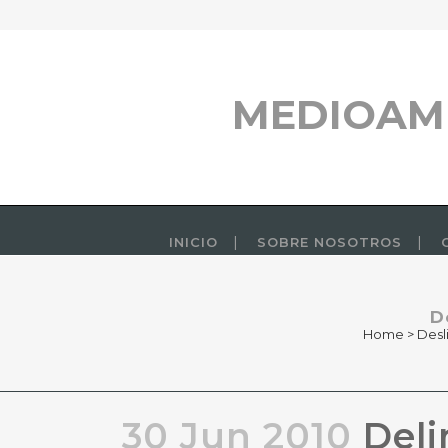
MEDIOAM
INICIO
SOBRE NOSOTROS
D
Home
>
Desl
30 Jun 2010
Deli