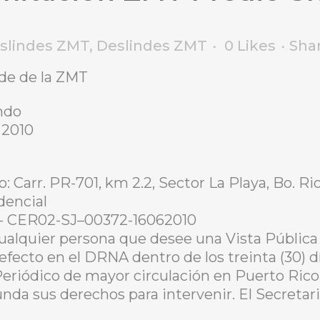
eslindes ZMT
,
Deslindes ZMT
0
Likes
Sha
nde de la ZMT
ndo
 2010
: Carr. PR-701, km 2.2, Sector La Playa, Bo. Ri
dencial
- CER02-SJ–00372-16062010
ualquier persona que desee una Vista Pública 
 efecto en el DRNA dentro de los treinta (30) d
Periódico de mayor circulación en Puerto Rico
unda sus derechos para intervenir. El Secretar