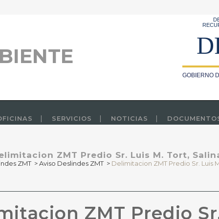
D
RECU
D
BIENTE
GOBIERNO D
OFICINAS
SERVICIOS
NOTICIAS
DOCUMENTO
elimitacion ZMT Predio Sr. Luis M. Tort, Salin
indes ZMT
>
Aviso Deslindes ZMT
>
Delimitacion ZMT Predio Sr. Luis M.
mitacion ZMT Predio Sr. 