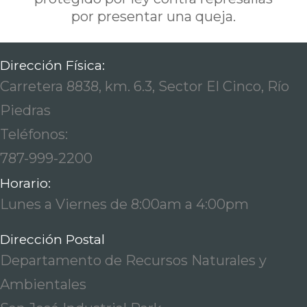
por presentar una queja.
Dirección Física:
Carretera 8838, km. 6.3, Sector El Cinco, Río
Piedras
Teléfonos:
787-999-2200
Horario:
Lunes a Viernes de 8:00am a 4:00pm
Dirección Postal
Departamento de Recursos Naturales y
Ambientales