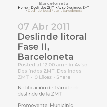
Barceloneta
Home
>
Deslindes ZMT
>
Aviso Deslindes ZMT
>
Deslinde litoral Fase II, Barceloneta
07 Abr 2011
Deslinde litoral
Fase II,
Barceloneta
Posted at 12:00 amh
in
Aviso
Deslindes ZMT
,
Deslindes
ZMT
0
Likes
Share
Notificación de trámite de
deslinde de la ZMT
Promovente: Municipio