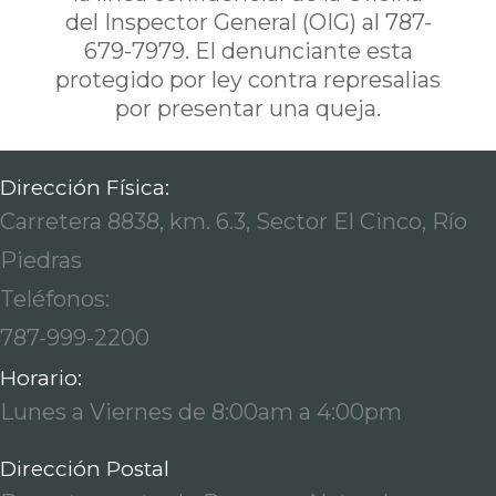
del Inspector General (OIG) al 787-
679-7979. El denunciante esta
protegido por ley contra represalias
por presentar una queja.
Dirección Física:
Carretera 8838, km. 6.3, Sector El Cinco, Río
Piedras
Teléfonos:
787-999-2200
Horario:
Lunes a Viernes de 8:00am a 4:00pm
Dirección Postal