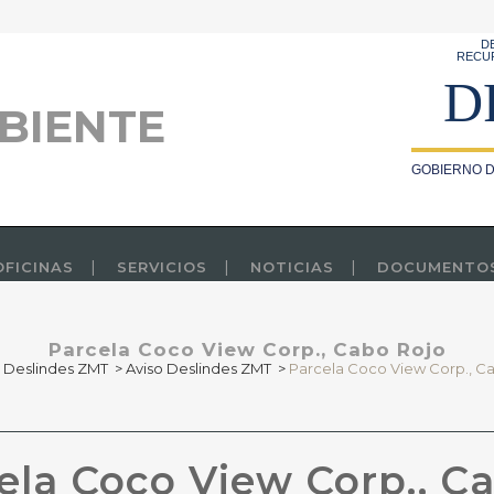
D
RECU
D
BIENTE
GOBIERNO D
OFICINAS
SERVICIOS
NOTICIAS
DOCUMENTO
Parcela Coco View Corp., Cabo Rojo
>
Deslindes ZMT
>
Aviso Deslindes ZMT
>
Parcela Coco View Corp., C
ela Coco View Corp., C