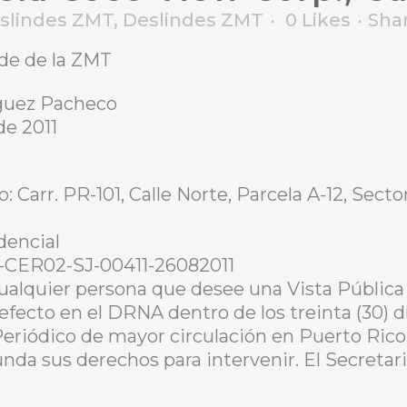
eslindes ZMT
,
Deslindes ZMT
0
Likes
Sha
nde de la ZMT
íguez Pacheco
de 2011
o: Carr. PR-101, Calle Norte, Parcela A-12, Sec
dencial
-CER02-SJ-00411-26082011
ualquier persona que desee una Vista Pública 
 efecto en el DRNA dentro de los treinta (30) d
Periódico de mayor circulación en Puerto Rico
unda sus derechos para intervenir. El Secretar