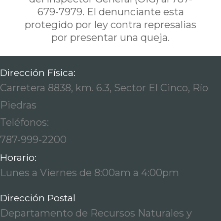
679-7979. El denunciante esta
protegido por ley contra represalias
por presentar una queja.
Dirección Física:
Carretera 8838, km. 6.3, Sector El Cinco, Río
Piedras
Teléfonos:
787-999-2200
Horario:
Lunes a Viernes de 8:00am a 4:00pm
Dirección Postal
Departamento de Recursos Naturales y