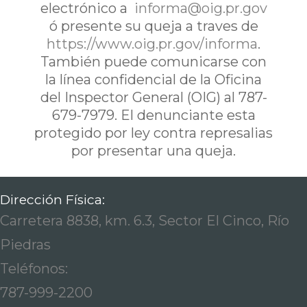
electrónico a
informa@oig.pr.gov
ó presente su queja a traves de
https://www.oig.pr.gov/informa
.
También puede comunicarse con
la línea confidencial de la Oficina
del Inspector General (OIG) al 787-
679-7979. El denunciante esta
protegido por ley contra represalias
por presentar una queja.
Dirección Física:
Carretera 8838, km. 6.3, Sector El Cinco, Río
Piedras
Teléfonos:
787-999-2200