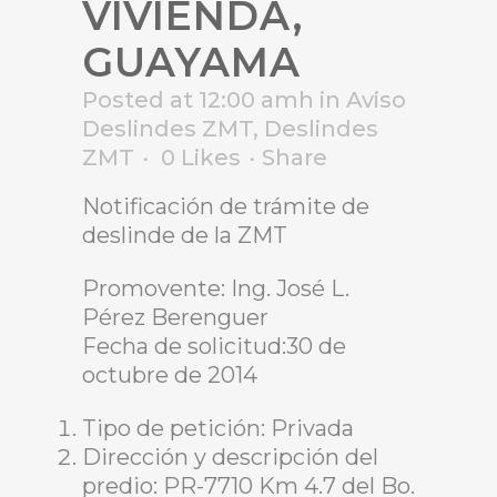
VIVIENDA,
GUAYAMA
Posted at 12:00 amh
in
Aviso
Deslindes ZMT
,
Deslindes
ZMT
0
Likes
Share
Notificación de trámite de
deslinde de la ZMT
Promovente: Ing. José L.
Pérez Berenguer
Fecha de solicitud:30 de
octubre de 2014
Tipo de petición: Privada
Dirección y descripción del
predio: PR-7710 Km 4.7 del Bo.