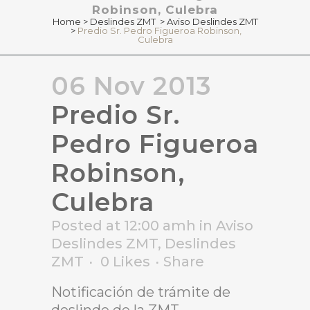
Robinson, Culebra
Home
>
Deslindes ZMT
>
Aviso Deslindes ZMT
>
Predio Sr. Pedro Figueroa Robinson,
Culebra
06 Nov 2013
Predio Sr.
Pedro Figueroa
Robinson,
Culebra
Posted at 12:00 amh
in
Aviso
Deslindes ZMT
,
Deslindes
ZMT
0
Likes
Share
Notificación de trámite de