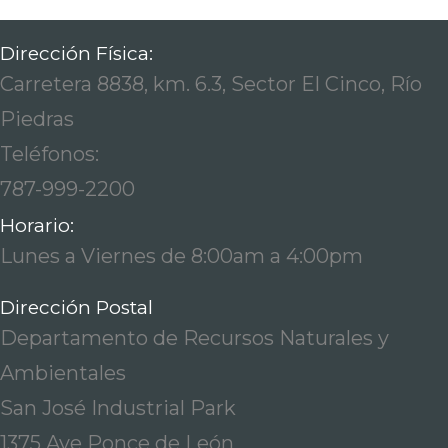
Dirección Física:
Carretera 8838, km. 6.3, Sector El Cinco, Río
Piedras
Teléfonos:
787-999-2200
Horario:
Lunes a Viernes de 8:00am a 4:00pm
Dirección Postal
Departamento de Recursos Naturales y
Ambientales
San José Industrial Park
1375 Ave Ponce de León