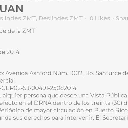
JUAN
eslindes ZMT
,
Deslindes ZMT
0
Likes
Sha
nde de la ZMT
de 2014
io: Avenida Ashford Núm. 1002, Bo. Santurce d
ercial
-CER02-SJ-00491-25082014
ualquier persona que desee una Vista Pública 
 efecto en el DRNA dentro de los treinta (30) d
Periódico de mayor circulación en Puerto Rico
unda sus derechos para intervenir. El Secretar