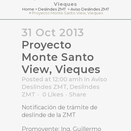
Vieques
Home
>
Deslindes ZMT
>
Aviso Deslindes ZMT
>
Proyecto Monte Santo View, Vieques
31 Oct 2013
Proyecto
Monte Santo
View, Vieques
Posted at 12:00 amh
in
Aviso
Deslindes ZMT
,
Deslindes
ZMT
0
Likes
Share
Notificación de trámite de
deslinde de la ZMT
Promovente: Ing. Guillermo