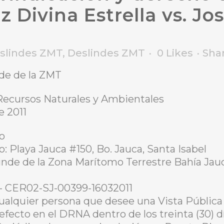
z Divina Estrella vs. Jos
eslindes ZMT
,
Deslindes ZMT
0
Likes
Sha
nde de la ZMT
ecursos Naturales y Ambientales
e 2011
io
o: Playa Jauca #150, Bo. Jauca, Santa Isabel
inde de la Zona Marítomo Terrestre Bahía Jau
- CER02-SJ-00399-16032011
ualquier persona que desee una Vista Pública 
 efecto en el DRNA dentro de los treinta (30) d