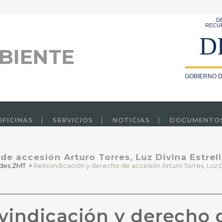
D
RECU
D
BIENTE
GOBIERNO D
OFICINAS
SERVICIOS
NOTICIAS
DOCUMENTO
e accesión Arturo Torres, Luz Divina Estrella
ndes ZMT
>
Reinvindicación y derecho de accesión Arturo Torres, Luz Div
vindicación y derecho 