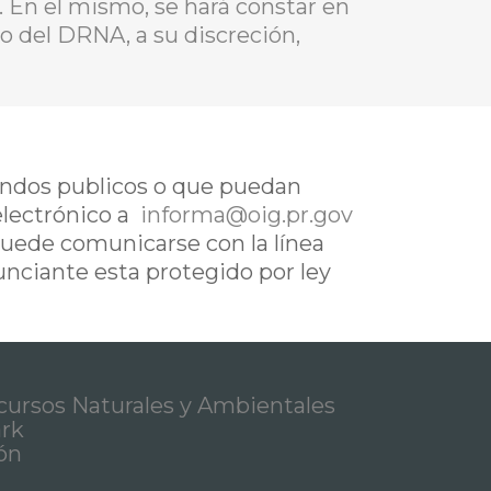
. En el mismo, se hará constar en
io del DRNA, a su discreción,
fondos publicos o que puedan
electrónico a
informa@oig.pr.gov
uede comunicarse con la línea
nunciante esta protegido por ley
ursos Naturales y Ambientales
ark
ón