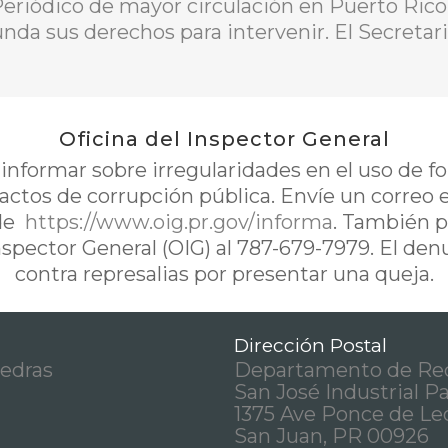
Periódico de mayor circulación en Puerto Rico
unda sus derechos para intervenir. El Secretar
Oficina del Inspector General
nformar sobre irregularidades en el uso de 
 actos de corrupción pública. Envíe un correo 
de
https://www.oig.pr.gov/informa
. También p
Inspector General (OIG) al 787-679-7979. El de
contra represalias por presentar una queja.
Dirección Postal
iedras
Departamento de Rec
San José Industrial P
1375 Ave Ponce de Le
San Juan, PR 00926