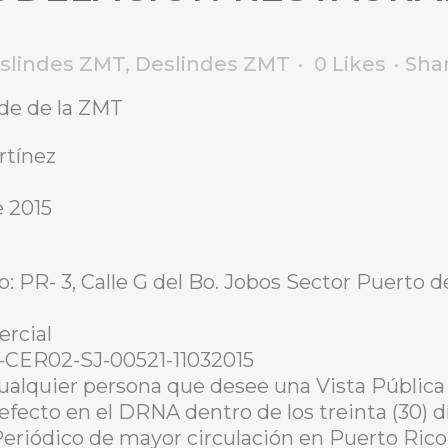
eslindes ZMT
,
Deslindes ZMT
0
Likes
Sha
nde de la ZMT
rtínez
e 2015
o: PR- 3, Calle G del Bo. Jobos Sector Puerto 
ercial
-CER02-SJ-00521-11032015
ualquier persona que desee una Vista Pública 
 efecto en el DRNA dentro de los treinta (30) d
Periódico de mayor circulación en Puerto Rico