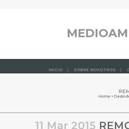
MEDIOAM
INICIO
SOBRE NOSOTROS
RE
Home
>
Deslind
11 Mar 2015
REMO