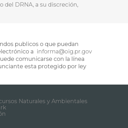
io del DRNA, a su discreción,
fondos publicos o que puedan
electrónico a
informa@oig.pr.gov
uede comunicarse con la línea
nunciante esta protegido por ley
ursos Naturales y Ambientales
ark
ón