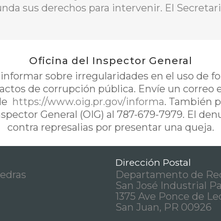
unda sus derechos para intervenir. El Secretar
Oficina del Inspector General
nformar sobre irregularidades en el uso de 
 actos de corrupción pública. Envíe un correo 
de
https://www.oig.pr.gov/informa
. También p
Inspector General (OIG) al 787-679-7979. El de
contra represalias por presentar una queja.
Dirección Postal
iedras
Departamento de Rec
San José Industrial P
1375 Ave Ponce de Le
San Juan, PR 00926