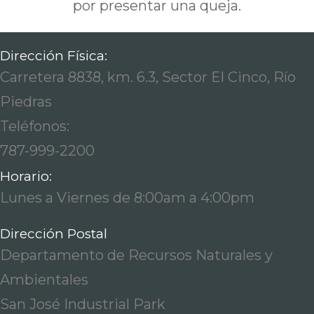
por presentar una queja.
Dirección Física:
Carretera 8838, km. 6.3, Sector El Cinco, Río
Piedras
Teléfonos:
787-999-2200
Horario:
Lunes a Viernes de 8:00am a 4:00pm
Dirección Postal
Departamento de Recursos Naturales y
Ambientales
San José Industrial Park