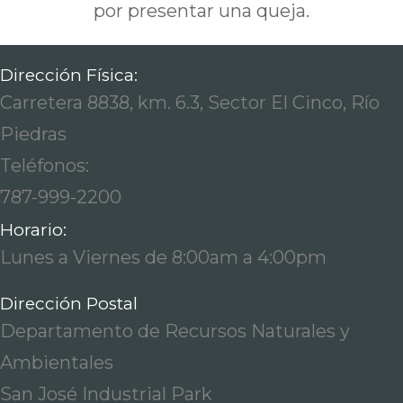
por presentar una queja.
Dirección Física:
Carretera 8838, km. 6.3, Sector El Cinco, Río
Piedras
Teléfonos:
787-999-2200
Horario:
Lunes a Viernes de 8:00am a 4:00pm
Dirección Postal
Departamento de Recursos Naturales y
Ambientales
San José Industrial Park