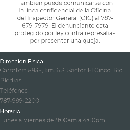
También puede comunicarse con
la línea confidencial de la Oficina
del Inspector General (OIG) al 787-
679-7979. El denunciante esta
protegido por ley contra represalias
por presentar una queja.
Dirección Física:
Carretera 8838, km. 6.3, Sector El Cinco, Río
Piedras
Teléfonos:
787-999-2200
Horario:
Lunes a Viernes de 8:00am a 4:00pm