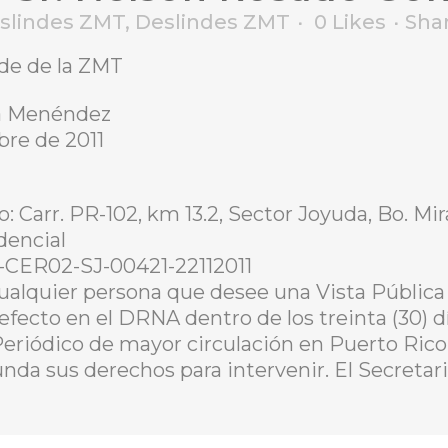
eslindes ZMT
,
Deslindes ZMT
0
Likes
Sha
nde de la ZMT
a Menéndez
bre de 2011
: Carr. PR-102, km 13.2, Sector Joyuda, Bo. Mi
dencial
-CER02-SJ-00421-22112011
ualquier persona que desee una Vista Pública 
 efecto en el DRNA dentro de los treinta (30) d
Periódico de mayor circulación en Puerto Rico
unda sus derechos para intervenir. El Secretar