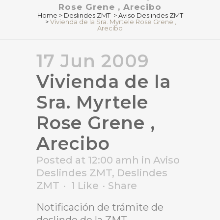
Rose Grene , Arecibo
Home
>
Deslindes ZMT
>
Aviso Deslindes ZMT
>
Vivienda de la Sra. Myrtele Rose Grene ,
Arecibo
17 Jun 2009
Vivienda de la
Sra. Myrtele
Rose Grene ,
Arecibo
Posted at 12:00 amh
in
Aviso
Deslindes ZMT
,
Deslindes
ZMT
1
Like
Share
Notificación de trámite de