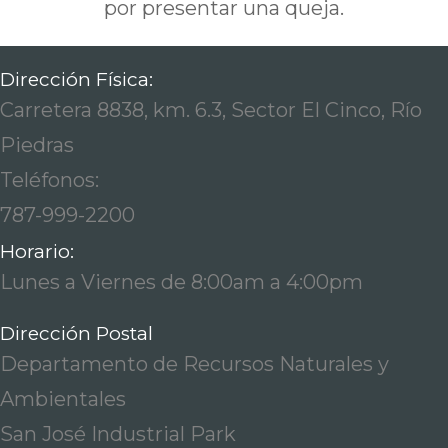
por presentar una queja.
Dirección Física:
Carretera 8838, km. 6.3, Sector El Cinco, Río
Piedras
Teléfonos:
787-999-2200
Horario:
Lunes a Viernes de 8:00am a 4:00pm
Dirección Postal
Departamento de Recursos Naturales y
Ambientales
San José Industrial Park