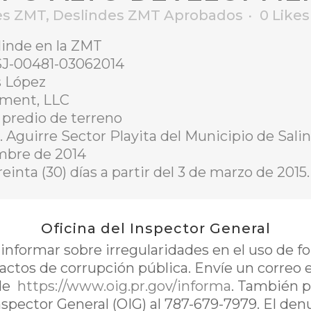
es ZMT
,
Deslindes ZMT Aprobados
0
Likes
linde en la ZMT
J-00481-03062014
s López
pment, LLC
 predio de terreno
. Aguirre Sector Playita del Municipio de Sali
embre de 2014
inta (30) días a partir del 3 de marzo de 2015.
Oficina del Inspector General
nformar sobre irregularidades en el uso de 
 actos de corrupción pública. Envíe un correo 
de
https://www.oig.pr.gov/informa
. También p
Inspector General (OIG) al 787-679-7979. El de