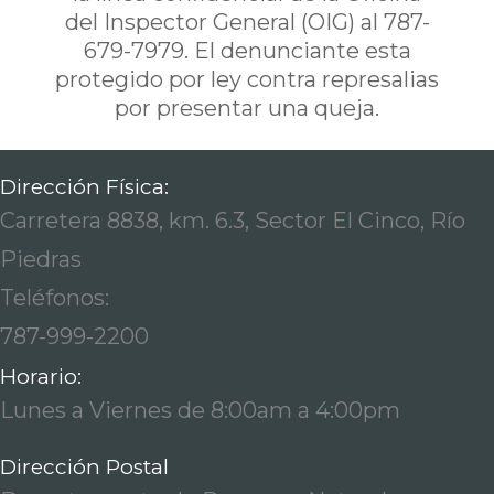
del Inspector General (OIG) al 787-
679-7979. El denunciante esta
protegido por ley contra represalias
por presentar una queja.
Dirección Física:
Carretera 8838, km. 6.3, Sector El Cinco, Río
Piedras
Teléfonos:
787-999-2200
Horario:
Lunes a Viernes de 8:00am a 4:00pm
Dirección Postal