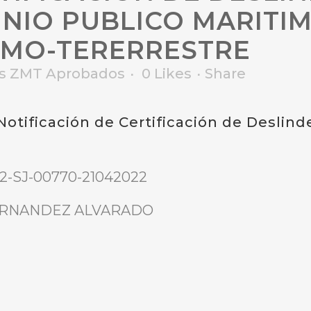
INIO PUBLICO MARITI
IMO-TERERRESTRE
es ZMT Aprobados
0
Likes
Share
Notificación de Certificación de Deslind
2-SJ-00770-21042022
HERNANDEZ ALVARADO