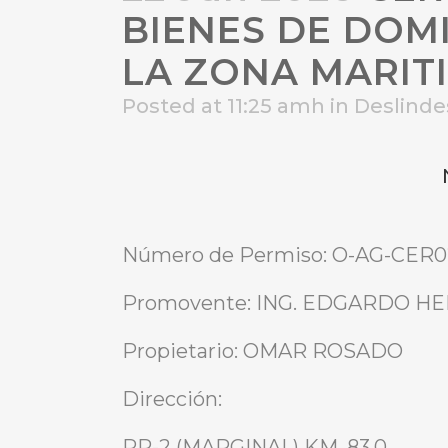
BIENES DE DOM
LA ZONA MARIT
Posted at 11:25 amh
in
Deslind
Número de Permiso: O-AG-CER0
Promovente: ING. EDGARDO 
Propietario: OMAR ROSADO
Dirección:
PR-2 (MARGINAL) KM. 83.0