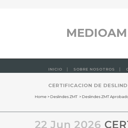
MEDIOAM
INICIO
SOBRE NOSOTROS
CERTIFICACION DE DESLIND
Home
>
Deslindes ZMT
>
Deslindes ZMT Aprobad
22 Jun 2026
CERT