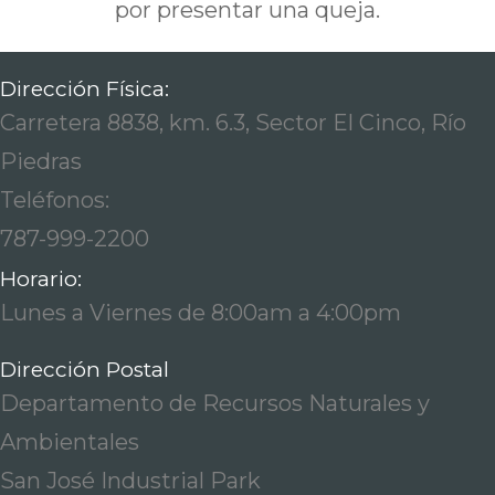
por presentar una queja.
Dirección Física:
Carretera 8838, km. 6.3, Sector El Cinco, Río
Piedras
Teléfonos:
787-999-2200
Horario:
Lunes a Viernes de 8:00am a 4:00pm
Dirección Postal
Departamento de Recursos Naturales y
Ambientales
San José Industrial Park