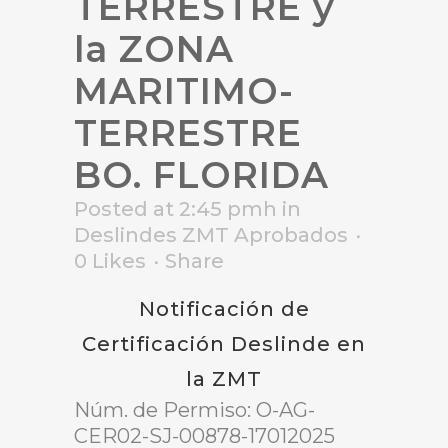
TERRESTRE y
la ZONA
MARITIMO-
TERRESTRE
BO. FLORIDA
Posted at 2:45 pmh
in
Deslindes ZMT Aprobados
0
Likes
Share
Notificación de
Certificación Deslinde en
la ZMT
Núm. de Permiso: O-AG-
CER02-SJ-00878-17012025